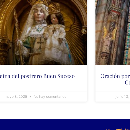
eina del postrero Buen Suceso
Oración por
C
mayo 3, 2025
No hay comentarios
junio 13