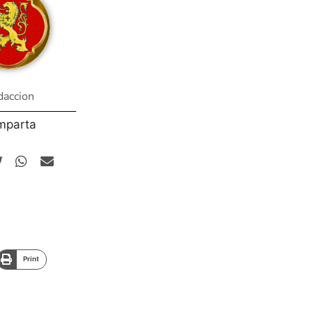
daccion
mparta
Print