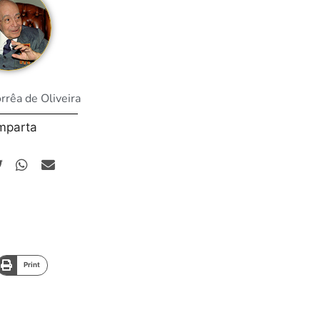
orrêa de Oliveira
mparta
Print