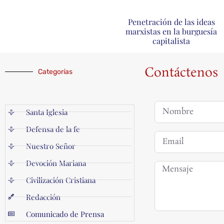
Penetración de las ideas
marxistas en la burguesía
capitalista
Contáctenos
Categorías
Santa Iglesia
Defensa de la fe
Nuestro Señor
Devoción Mariana
Civilización Cristiana
Redacción
Comunicado de Prensa