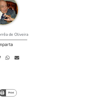
orrêa de Oliveira
mparta
Print