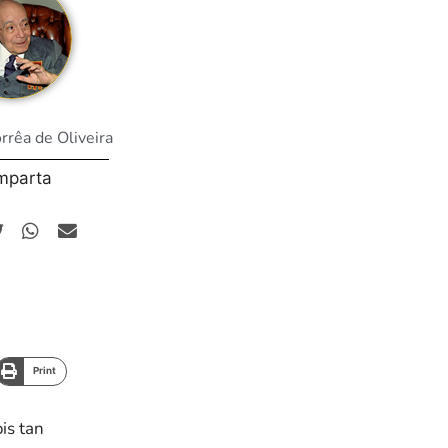
orrêa de Oliveira
mparta
Print
is tan