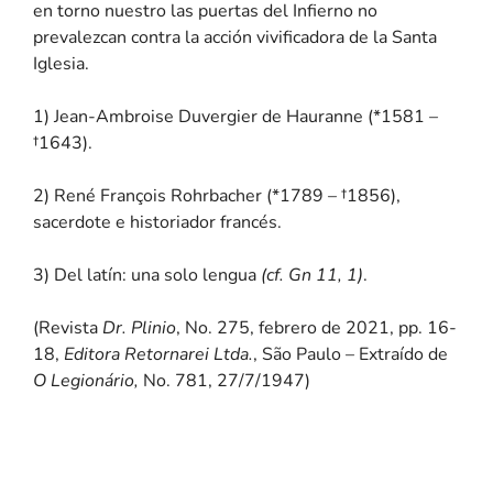
en torno nuestro las puertas del Infierno no
prevalezcan contra la acción vivificadora de la Santa
Iglesia.
1) Jean-Ambroise Duvergier de Hauranne (*1581 –
†1643).
2) René François Rohrbacher (*1789 – †1856),
sacerdote e historiador francés.
3) Del latín: una solo lengua
(cf. Gn 11, 1)
.
(Revista
Dr. Plinio
, No. 275, febrero de 2021, pp. 16-
18,
Editora Retornarei Ltda.
, São Paulo – Extraído de
O Legionário,
No. 781, 27/7/1947)