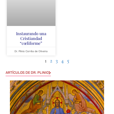
Instaurando una
Cristiandad
“cœliforme”
Dr. Plinio Corrêa de Oliveira
1
2
3
4
5
ARTÍCULOS DE DR. PLINIO