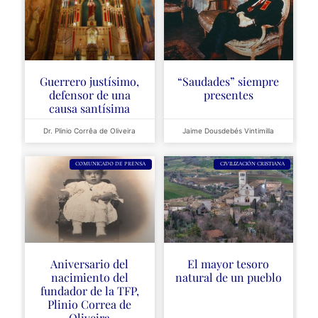
Guerrero justísimo,
“Saudades” siempre
defensor de una
presentes
causa santísima
Dr. Plinio Corrêa de Oliveira
Jaime Dousdebés Vintimilla
COMUNICADO DE PRENSA
CIVILIZACIÓN CRISTIANA
Aniversario del
El mayor tesoro
nacimiento del
natural de un pueblo
fundador de la TFP,
Plinio Correa de
Oliveira