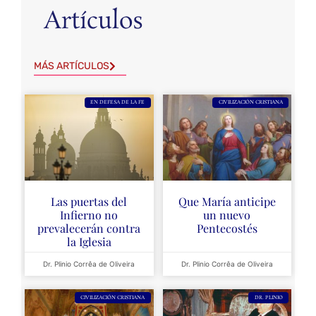
Artículos
MÁS ARTÍCULOS
EN DEFESA DE LA FE
CIVILIZACIÓN CRISTIANA
Las puertas del
Que María anticipe
Infierno no
un nuevo
prevalecerán contra
Pentecostés
la Iglesia
Dr. Plinio Corrêa de Oliveira
Dr. Plinio Corrêa de Oliveira
CIVILIZACIÓN CRISTIANA
DR. PLINIO