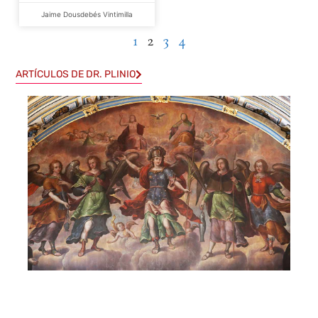
Jaime Dousdebés Vintimilla
1
2
3
4
ARTÍCULOS DE DR. PLINIO