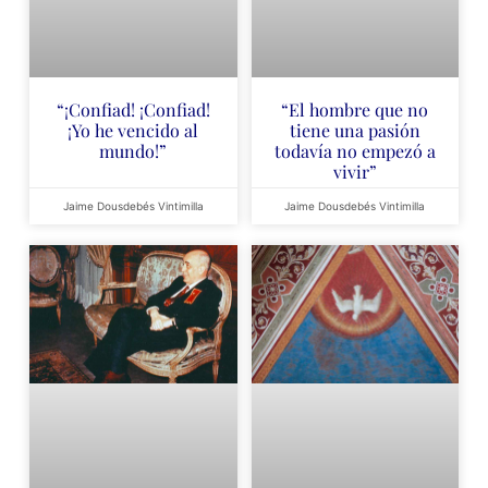
“¡Confiad! ¡Confiad!
“El hombre que no
¡Yo he vencido al
tiene una pasión
mundo!”
todavía no empezó a
vivir”
Jaime Dousdebés Vintimilla
Jaime Dousdebés Vintimilla